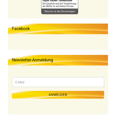
Super schöne Tortenbilder
Die Qualität und die Verarbeitung
der Bilder ist auf hohen Niveau.
Hinweis zu den Bewertungen
Facebook
Newsletter-Anmeldung
WEITER
E-
ZUR
Mail
NEWSLETTER-
ANMELDUNG
ANMELDEN