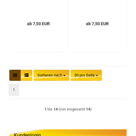
ab 7,50 EUR
ab 7,50 EUR
Sortieren nach
pro Seite
Sortieren nach
30 pro Seite
1
1
bis
14
(von insgesamt
14
)
Kundenlogin