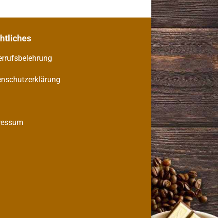
chtliches
rrufsbelehrung
enschutzerklärung
B
ressum