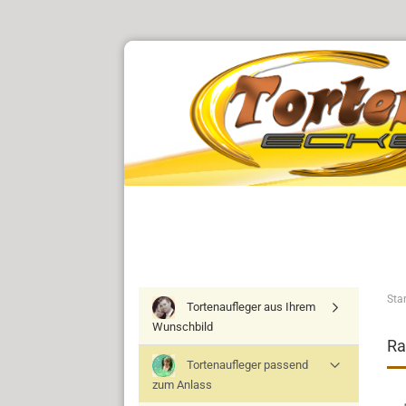
Star
Tortenaufleger aus Ihrem
Wunschbild
R
Tortenaufleger passend
zum Anlass