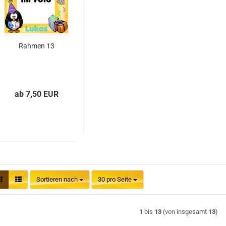
Rahmen 13
ab 7,50 EUR
Sortieren nach
pro Seite
Sortieren nach
30 pro Seite
1
bis
13
(von insgesamt
13
)