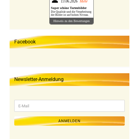
13.06.2026
Mehr
Super schöne Tortenbilder
Die Qualität und die Verarbeitung
der Bilder ist auf hohen Niveau.
Hinweis zu den Bewertungen
Facebook
Newsletter-Anmeldung
WEITER
E-
ZUR
Mail
NEWSLETTER-
ANMELDUNG
ANMELDEN