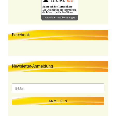
13.06.2026
Mehr
Super schöne Tortenbilder
Die Qualität und die Verarbeitung
der Bilder ist auf hohen Niveau.
Hinweis zu den Bewertungen
Facebook
Newsletter-Anmeldung
WEITER
E-
ZUR
Mail
NEWSLETTER-
ANMELDUNG
ANMELDEN