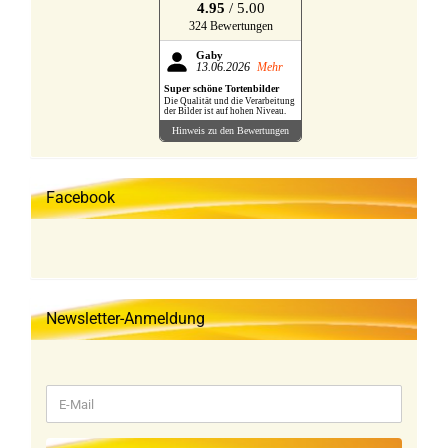
4.95
/ 5.00
324 Bewertungen
Gaby
13.06.2026
Mehr
Super schöne Tortenbilder
Die Qualität und die Verarbeitung
der Bilder ist auf hohen Niveau.
Hinweis zu den Bewertungen
Facebook
Newsletter-Anmeldung
WEITER
E-
ZUR
Mail
NEWSLETTER-
ANMELDUNG