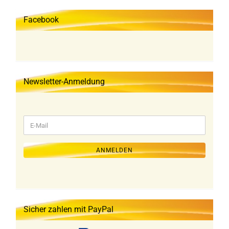
Facebook
Newsletter-Anmeldung
WEITER
E-
ZUR
Mail
NEWSLETTER-
ANMELDUNG
ANMELDEN
Sicher zahlen mit PayPal