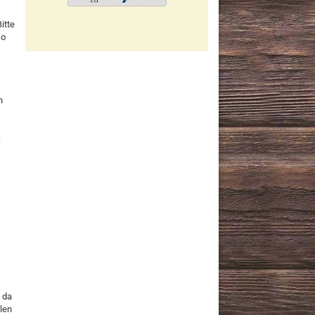
itte
so
n
.
 da
len