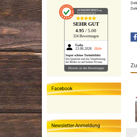
Dek
Dek
AUSGEZEICHNET
.org
Kundenbewertungen
SEHR GUT
4.95
/ 5.00
324 Bewertungen
Gaby
13.06.2026
Mehr
Super schöne Tortenbilder
Die Qualität und die Verarbeitung
der Bilder ist auf hohen Niveau.
Zu
Hinweis zu den Bewertungen
Facebook
Newsletter-Anmeldung