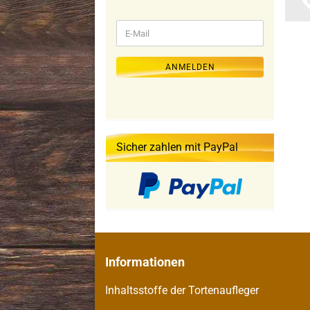
WEITER
E-
ZUR
Mail
NEWSLETTER-
ANMELDUNG
ANMELDEN
Sicher zahlen mit PayPal
Informationen
Inhaltsstoffe der Tortenaufleger