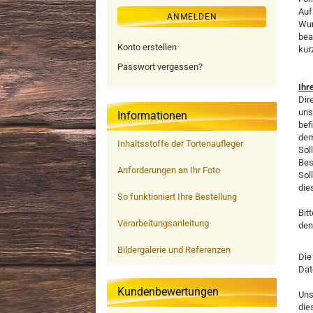
Auf
ANMELDEN
Wun
bea
Konto erstellen
kur
Passwort vergessen?
Ihr
Dir
uns
Informationen
bef
dem
Inhaltsstoffe der Tortenaufleger
Sol
Bes
Anforderungen an Ihr Foto
Sol
die
So funktioniert Ihre Bestellung
Bit
Verarbeitungsanleitung
den
Bildergalerie und Referenzen
Die
Dat
Kundenbewertungen
Uns
die