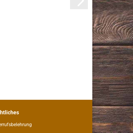
chtliches
rrufsbelehrung