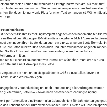
 einem aus vielen Farben frei wählbaren Hintergrund werden drei bis max. fünf
schbilder angeordnet und auf Wunsch mit einem persönlichen Text versehen. B
chten Sie, dass hier nur wenig Platz für einen Text vorhanden ist. Wählen Sie al
ze Texte.
e Fotos hochladen:
ekt nachdem Sie Ihre Bestellung komplett abgeschlossen haben erhalten Sie vo
 eine Bestellbestätigung per E-Mail an die angegebene E-Mail Adresse. In dieser
indet sich neben Ihren Bestelldaten auch ein Link zu unserem Bestellformular in
 Sie Ihre Fotos direkt zu uns hochladen und Ihren Wunschtext angeben können
lten Sie Ihre Fotos auf dem Postweg versenden, geben Sie das bitte im
tellformular mit an.
lten Sie nur einen Bildausschnitt von Ihrem Foto wünschen, markieren Sie uns
sen bitte auf einer Extrakopie Ihres Fotos.
te vergessen Sie nicht unten die gewünschte Größe einzustellen, bevor Sie
 Artikel in den Warenkorb legen.
 angegebene Versandzeit beginnt nach Bereitstellung aller Auftragsrelevanten
en (Liefertermin, Foto usw.) sowie nach bestehendem Zahlungseingang.
er Tipp: Tortenbilder sind im normalen Gebrauch nicht für Sahnetorten geeignet,
se das Fondant schnell Durchweichen lassen. Hierfür bieten wir unseren speziel