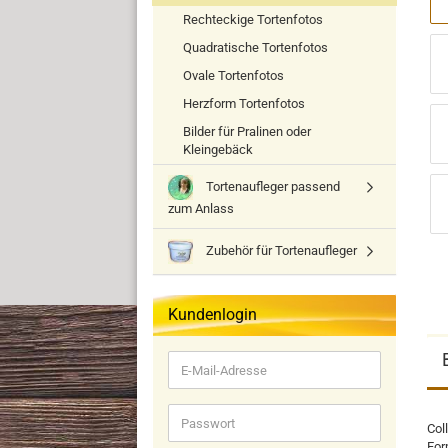
Rechteckige Tortenfotos
Quadratische Tortenfotos
Ovale Tortenfotos
Herzform Tortenfotos
Bilder für Pralinen oder
Kleingebäck
Tortenaufleger passend
zum Anlass
Zubehör für Tortenaufleger
Kundenlogin
E-
Mail-
Adresse
Passwort
Col
For