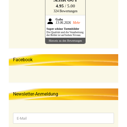
4.95
/ 5.00
324 Bewertungen
Gaby
13.06.2026
Mehr
Super schöne Tortenbilder
Die Qualität und die Verarbeitung
der Bilder ist auf hohen Niveau.
Hinweis zu den Bewertungen
Facebook
Newsletter-Anmeldung
WEITER
E-
ZUR
Mail
NEWSLETTER-